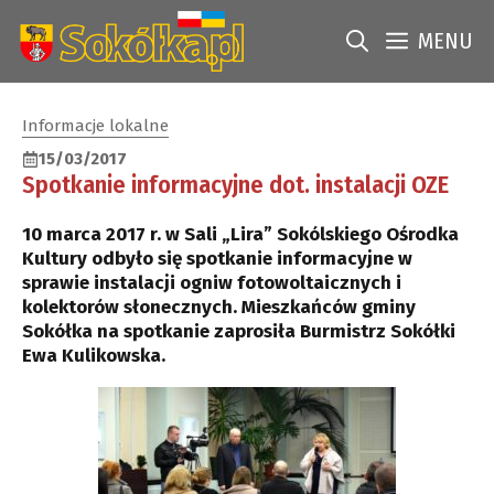
Przejdź
do
MENU
treści
Informacje lokalne
15/03/2017
Spotkanie informacyjne dot. instalacji OZE
10 marca 2017 r. w Sali „Lira” Sokólskiego Ośrodka
Kultury odbyło się spotkanie informacyjne w
sprawie instalacji ogniw fotowoltaicznych i
kolektorów słonecznych. Mieszkańców gminy
Sokółka na spotkanie zaprosiła Burmistrz Sokółki
Ewa Kulikowska.