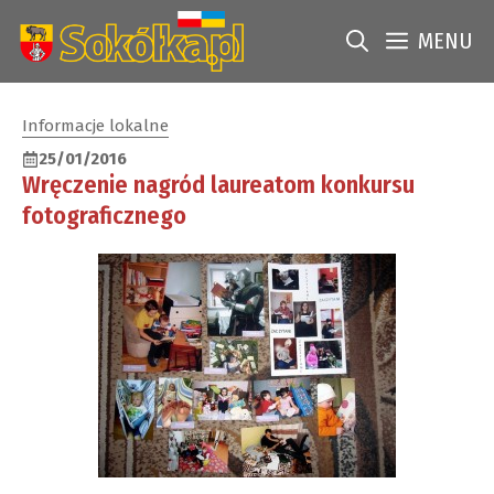
Przejdź
do
MENU
treści
Informacje lokalne
25/01/2016
Wręczenie nagród laureatom konkursu
fotograficznego