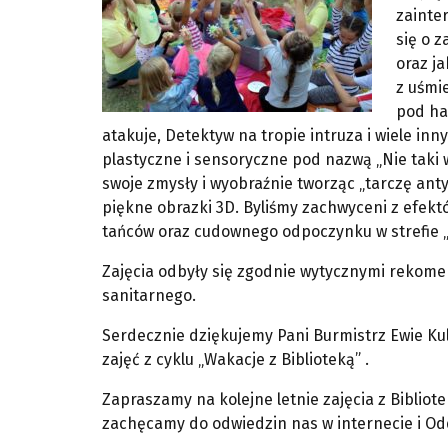
zainte
się o 
oraz j
z uśmi
pod ha
atakuje, Detektyw na tropie intruza i wiele i
plastyczne i sensoryczne pod nazwą „Nie taki w
swoje zmysły i wyobraźnie tworząc „tarczę anty
piękne obrazki 3D. Byliśmy zachwyceni z efek
tańców oraz cudownego odpoczynku w strefie „
Zajęcia odbyły się zgodnie wytycznymi rekom
sanitarnego.
Serdecznie dziękujemy Pani Burmistrz Ewie K
zajęć z cyklu „Wakacje z Biblioteką” .
Zapraszamy na kolejne letnie zajęcia z Bibliot
zachęcamy do odwiedzin nas w internecie i Oddz