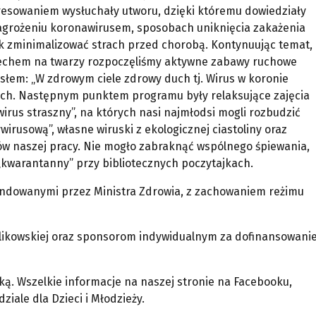
resowaniem wysłuchały utworu, dzięki któremu dowiedziały
zagrożeniu koronawirusem, sposobach uniknięcia zakażenia
ak zminimalizować strach przed chorobą. Kontynuując temat,
echem na twarzy rozpoczęliśmy aktywne zabawy ruchowe
słem: „W zdrowym ciele zdrowy duch tj. Wirus w koronie
nnych. Następnym punktem programu były relaksujące zajęcia
irus straszny”, na których nasi najmłodsi mogli rozbudzić
wirusową”, własne wiruski z ekologicznej ciastoliny oraz
tów naszej pracy. Nie mogło zabraknąć wspólnego śpiewania,
kwarantanny” przy bibliotecznych poczytajkach.
endowanymi przez Ministra Zdrowia, z zachowaniem reżimu
ulikowskiej oraz sponsorom indywidualnym za dofinansowani
eką. Wszelkie informacje na naszej stronie na Facebooku,
iale dla Dzieci i Młodzieży.