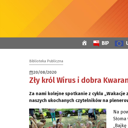
Przejdź
do
treści
Strona
BIP
główna
Biblioteka Publiczna
20/08/2020
Zły król Wirus i dobra Kwar
Za nami kolejne spotkanie z cyklu „Wakacje z 
naszych ukochanych czytelników na plenerowe
Na pow
Słoma 
„Bajkę 