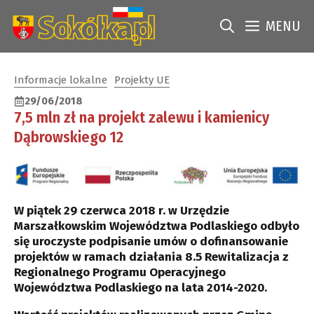
Przejdź
do
MENU
treści
Informacje lokalne
Projekty UE
29/06/2018
7,5 mln zł na projekt zalewu i kamienicy
Dąbrowskiego 12
W piątek 29 czerwca 2018 r. w Urzędzie
Marszałkowskim Województwa Podlaskiego odbyło
się uroczyste podpisanie umów o dofinansowanie
projektów w ramach działania 8.5 Rewitalizacja z
Regionalnego Programu Operacyjnego
Województwa Podlaskiego na lata 2014-2020.